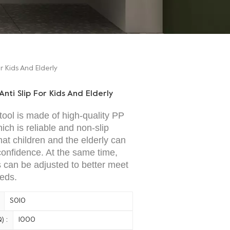
or Kids And Elderly
 Anti Slip For Kids And Elderly
stool is made of high-quality PP
ich is reliable and non-slip
hat children and the elderly can
 confidence. At the same time,
s can be adjusted to better meet
eds.
S010
) :
1000