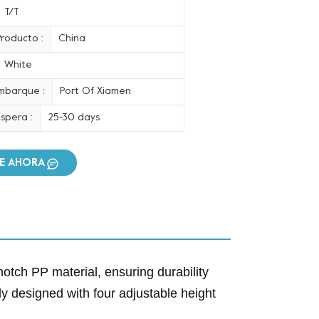
T/T
roducto :
China
White
mbarque :
Port Of Xiamen
spera :
25-30 days
E AHORA
-notch PP material, ensuring durability
ly designed with four adjustable height