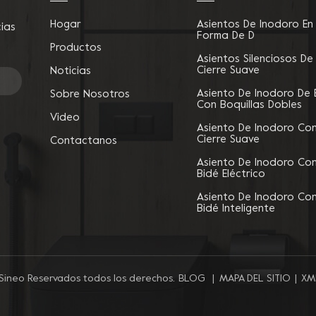
mple y práctico que mejora la
diseño de plegado, robuste
Hogar
Asientos De Inodoro En
cias
omodidad, la seguridad y la
altura ajustable , diseño
Forma De D
independencia de usar el
antideslizante y fácil
Productos
odoro asiento y proporciona
instalación.
Asientos Silenciosos De
Cierre Suave
Noticias
modidad para aquellos que
necesitan apoyo adicional.
Asiento De Inodoro De 
Sobre Nosotros
Con Boquillas Dobles
Video
Asiento De Inodoro Co
Cierre Suave
Contactanos
Asiento De Inodoro Co
Bidé Eléctrico
Asiento De Inodoro Co
Bidé Inteligente
BLOG
|
MAPA DEL SITIO
|
XM
Sineo Reservados todos los derechos.