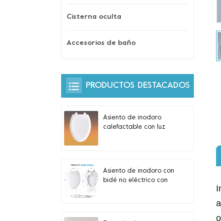
Cisterna oculta
Accesorios de baño
PRODUCTOS DESTACADOS
Asiento de inodoro
calefactable con luz
nocturna automática y
control lateral
incorporado para
inodoros alargados en
Asiento de inodoro con
forma de V
bidé no eléctrico con
I
boquillas dobles
autolimpiantes para
a
inodoros alargados
o