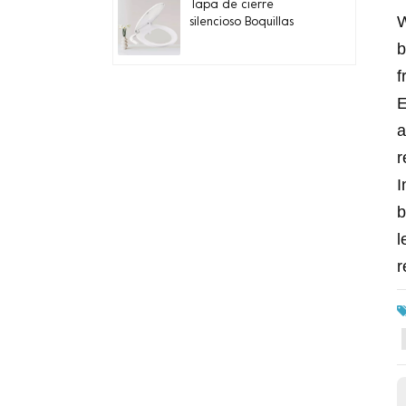
Tapa de cierre
W
silencioso Boquillas
dobles Asiento de
b
inodoro de bidé
f
redondo controlado
por manija
E
Quiet-Close Lid
Convenient installation
a
Handle-controlled
Round Bidet Toilet Seat
r
I
Asiento de bidé con
b
perilla de bambú de
boquilla doble para
l
inodoros alargados
r
Aumentar la altura del
asiento Agregar
reposabrazos Asientos
de inodoro
Quiet-close LED Night