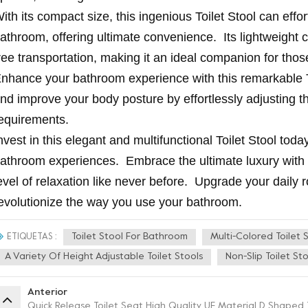
ith its compact size, this ingenious Toilet Stool can effort
athroom, offering ultimate convenience. Its lightweight 
ree transportation, making it an ideal companion for tho
nhance your bathroom experience with this remarkable To
nd improve your body posture by effortlessly adjusting th
equirements.
nvest in this elegant and multifunctional Toilet Stool tod
athroom experiences. Embrace the ultimate luxury with 
evel of relaxation like never before. Upgrade your daily r
evolutionize the way you use your bathroom.
Toilet Stool For Bathroom
Multi-Colored Toilet 
ETIQUETAS :
A Variety Of Height Adjustable Toilet Stools
Non-Slip Toilet St
Anterior
Quick Release Toilet Seat High Quality UF Material D Shaped T