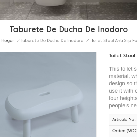
Taburete De Ducha De Inodoro
Toilet Stool Anti Slip F
Hogar
/
Taburete De Ducha De Inodoro
/
Toilet Stool
This toilet 
material, wh
design so t
use it with
four height
people's ne
Artículo No :
Orden (MOQ