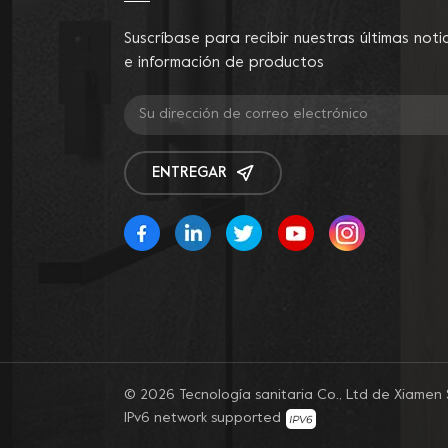
agua ecológica. características
si
Suscríbase para recibir nuestras últimas noti
de ahorro.
c
e información de productos
in
co
ENTREGAR
© 2026 Tecnología sanitaria Co., Ltd de Xiamen 
IPv6 network supported