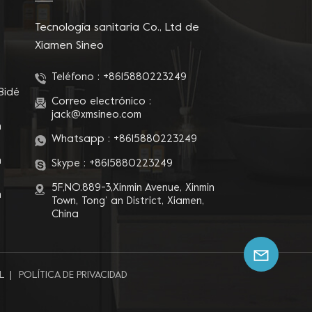
z y
Tecnología sanitaria Co., Ltd de
Xiamen Sineo
Teléfono :
+8615880223249
Bidé
Correo electrónico :
jack@xmsineo.com
n
Whatsapp :
+8615880223249
n
Skype :
+8615880223249
5F,NO.889-3,Xinmin Avenue, Xinmin
n
Town, Tong’ an District, Xiamen,
China
L
|
POLÍTICA DE PRIVACIDAD