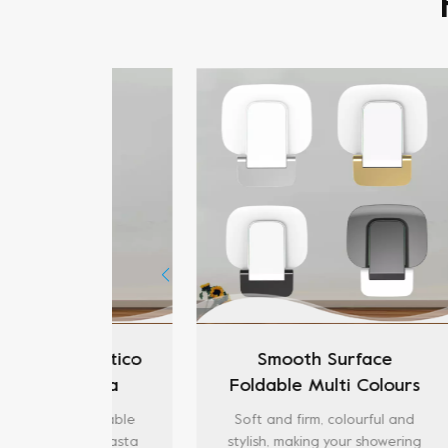
 Práctico
Smooth Surface
ducha
Foldable Multi Colours
d
plegable
Shower Seat
p
 plegable
Soft and firm, colourful and
T
red: hasta
stylish, making your showering
de