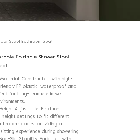
ower Stool Bathroom Seat
stable Foldable Shower Stool
eat
 Material: Constructed with high-
friendly PP plastic, waterproof and
fect for long-term use in wet
vironments.
 Height Adjustable: Features
height settings to fit different
throom spaces, providing a
sitting experience during showering.
Non-Slip Stability: Equipped with