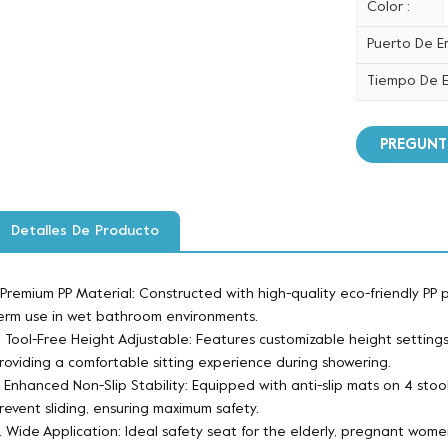
Color :
Puerto De E
Tiempo De E
PREGUNT
Detalles De Producto
. Premium PP Material: Constructed with high-quality eco-friendly PP 
erm use in wet bathroom environments.
. Tool-Free Height Adjustable: Features customizable height settings
roviding a comfortable sitting experience during showering.
. Enhanced Non-Slip Stability: Equipped with anti-slip mats on 4 stool
revent sliding, ensuring maximum safety.
. Wide Application: Ideal safety seat for the elderly, pregnant women