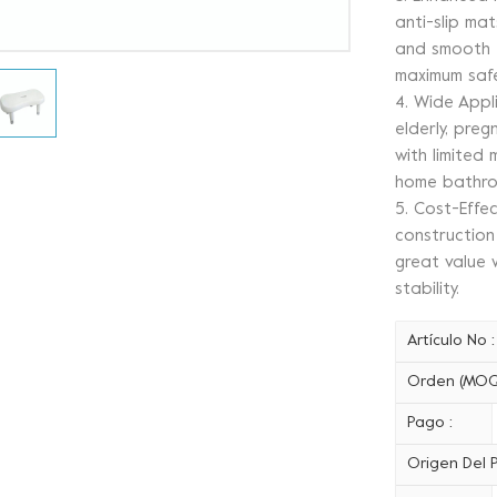
anti-slip mat
and smooth f
maximum safe
4. Wide Appli
elderly, pre
with limited 
home bathro
5. Cost-Effec
construction
great value 
stability.
Artículo No :
Orden (MOQ
Pago :
Origen Del P