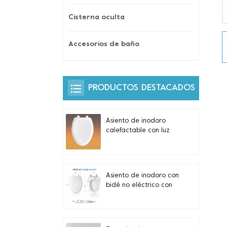
Cisterna oculta
Accesorios de baño
PRODUCTOS DESTACADOS
Asiento de inodoro
calefactable con luz
nocturna automática y
control lateral
incorporado para
inodoros alargados en
Asiento de inodoro con
forma de V
bidé no eléctrico con
boquillas dobles
autolimpiantes para
inodoros alargados