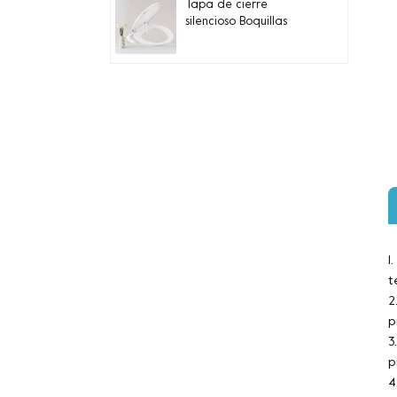
Tapa de cierre
silencioso Boquillas
dobles Asiento de
inodoro de bidé
redondo controlado
por manija
Quiet-Close Lid
Convenient installation
Handle-controlled
Round Bidet Toilet Seat
Asiento de bidé con
perilla de bambú de
boquilla doble para
inodoros alargados
1
t
Aumentar la altura del
2
asiento Agregar
p
reposabrazos Asientos
de inodoro
3
p
4
Quiet-close LED Night