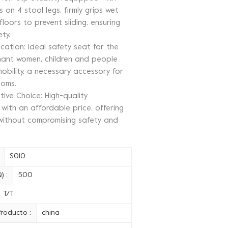
s on 4 stool legs, firmly grips wet
loors to prevent sliding, ensuring
ty.
cation: Ideal safety seat for the
gnant women, children and people
mobility, a necessary accessory for
oms.
tive Choice: High-quality
 with an affordable price, offering
without compromising safety and
S010
) :
500
T/T
roducto :
china