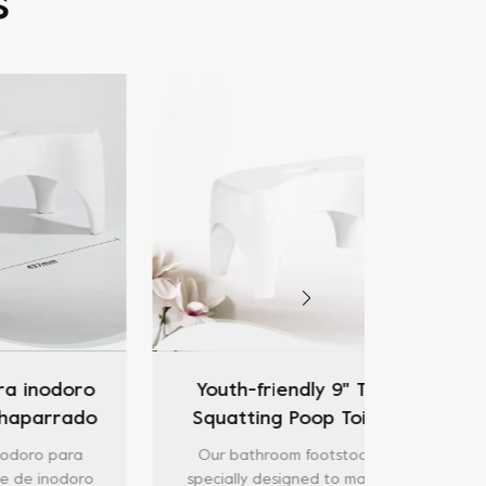
s
ro
Youth-friendly 9" Tall
PP Ba
do
Squatting Poop Toilet
Stool
a
Our bathroom footstool is
Our 
ro
specially designed to make it
ergonomica