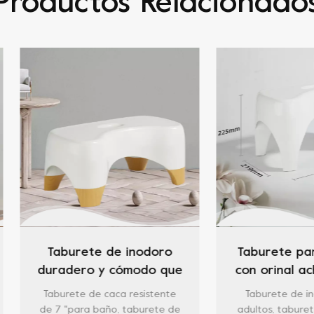
Productos Relacionado
Taburete de inodoro
Taburete para inodo
uradero y cómodo que
con orinal achaparra
romueve la defecación
de 9"
aburete de caca resistente
Taburete de inodoro par
natural de 7"
 7 "para baño, taburete de
adultos, taburete de inodo