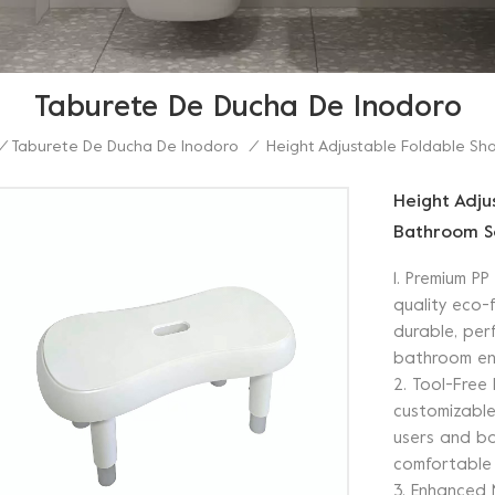
Taburete De Ducha De Inodoro
Height Adjustable Foldable Sh
/
Taburete De Ducha De Inodoro
/
Height Adju
Bathroom S
1. Premium PP
quality eco-
durable, per
bathroom en
2. Tool-Free
customizable 
users and ba
comfortable 
3. Enhanced 