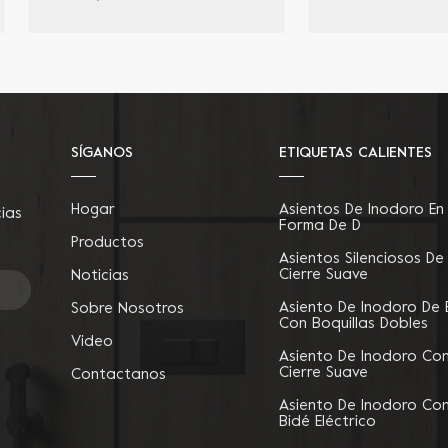
pie portátil de plástico,
resistente, taburete de ba
aburete antideslizante para
para sentadillas, taburete
asistencia en el inodoro,
inodoro para adultos,
galos saludables para niños
taburete de caca
mayores.
desmontable, taburete de
pulgadas de altura para
sentadillas, taburete para ir
SÍGANOS
ETIQUETAS CALIENTES
baño
Hogar
Asientos De Inodoro En
cias
Forma De D
Productos
Asientos Silenciosos De
Cierre Suave
Noticias
Asiento De Inodoro De 
Sobre Nosotros
Con Boquillas Dobles
Video
Asiento De Inodoro Co
Cierre Suave
Contactanos
Asiento De Inodoro Co
Bidé Eléctrico