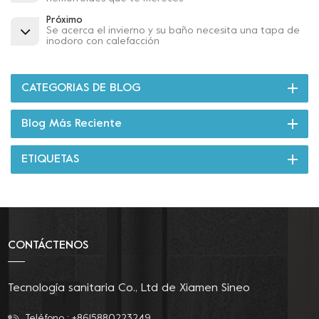
Próximo
Se acerca el invierno y su baño necesita una tapa de
inodoro con calefacción
CATEGORIAS DE BLOG
Blog Más Reciente
ETIQUETAS
CONTÁCTENOS
Tecnología sanitaria Co., Ltd de Xiamen Sineo
Teléfono :
+8615880223249