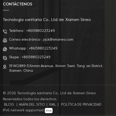
CONTÁCTENOS
Tecnología sanitaria Co., Ltd de Xiamen Sineo
Teléfono :
+8615880223249
Correo electrónico :
jack@xmsineo.com
Whatsapp :
+8615880223249
Skype :
+8615880223249
5F,NO.889-3,Xinmin Avenue, Xinmin Town, Tong’ an District,
Xiamen, China
© 2026 Tecnología sanitaria Co., Ltd de Xiamen Sineo
Reservados todos los derechos.
BLOG
|
MAPA DEL SITIO
|
XML
|
POLÍTICA DE PRIVACIDAD
IPv6 network supported