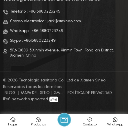
Teléfono :
+8615880223249
Correo electrónico :
jack@xmsineo.com
Whatsapp :
+8615880223249
Skype :
+8615880223249
5F,NO.889-3,Xinmin Avenue, Xinmin Town, Tong’ an District,
Xiamen, China
© 2026 Tecnología sanitaria Co., Ltd de Xiamen Sineo
Reservados todos los derechos.
BLOG
|
MAPA DEL SITIO
|
XML
|
POLÍTICA DE PRIVACIDAD
IPv6 network supported
Hogar
Productos
Contacto
WhatsApp