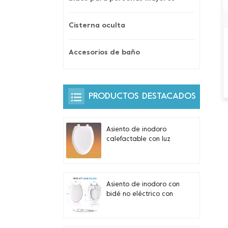
Cisterna oculta
Accesorios de baño
PRODUCTOS DESTACADOS
Asiento de inodoro
calefactable con luz
nocturna automática y
control lateral
incorporado para
inodoros alargados en
Asiento de inodoro con
forma de V
bidé no eléctrico con
boquillas dobles
autolimpiantes para
inodoros alargados