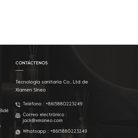
CONTÁCTENOS
Tecnología sanitaria Co., Ltd de
Xiamen Sineo
Teléfono :
+8615880223249
Bidé
Correo electrónico :
jack@xmsineo.com
n
Whatsapp :
+8615880223249