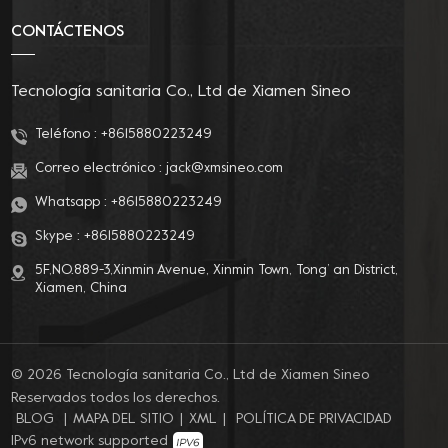
CONTÁCTENOS
Tecnología sanitaria Co., Ltd de Xiamen Sineo
Teléfono :
+8615880223249
Correo electrónico :
jack@xmsineo.com
Whatsapp :
+8615880223249
Skype :
+8615880223249
5F,NO.889-3,Xinmin Avenue, Xinmin Town, Tong’ an District,
Xiamen, China
© 2026 Tecnología sanitaria Co., Ltd de Xiamen Sineo
Reservados todos los derechos.
BLOG
|
MAPA DEL SITIO
|
XML
|
POLÍTICA DE PRIVACIDAD
IPv6 network supported