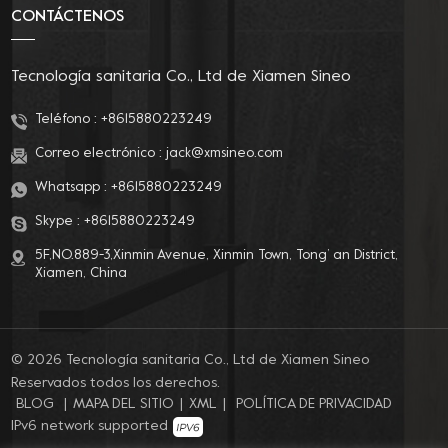
CONTÁCTENOS
Tecnología sanitaria Co., Ltd de Xiamen Sineo
Teléfono :
+8615880223249
Correo electrónico :
jack@xmsineo.com
Whatsapp :
+8615880223249
Skype :
+8615880223249
5F,NO.889-3,Xinmin Avenue, Xinmin Town, Tong’ an District,
Xiamen, China
© 2026 Tecnología sanitaria Co., Ltd de Xiamen Sineo
Reservados todos los derechos.
BLOG
|
MAPA DEL SITIO
|
XML
|
POLÍTICA DE PRIVACIDAD
IPv6 network supported