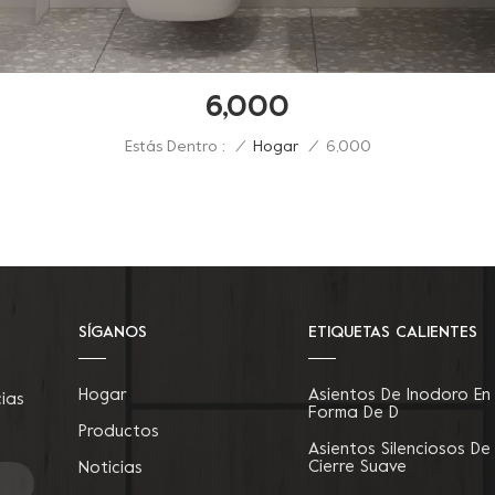
6,000
Estás Dentro :
6,000
/
Hogar
/
SÍGANOS
ETIQUETAS CALIENTES
Hogar
Asientos De Inodoro En
cias
Forma De D
Productos
Asientos Silenciosos De
Cierre Suave
Noticias